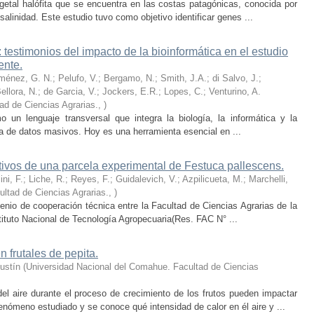
getal halófita que se encuentra en las costas patagónicas, conocida por
salinidad. Este estudio tuvo como objetivo identificar genes ...
 testimonios del impacto de la bioinformática en el estudio
ente.
énez, G. N.; Pelufo, V.; Bergamo, N.; Smith, J.A.; di Salvo, J.;
ellora, N.; de Garcia, V.; Jockers, E.R.; Lopes, C.; Venturino, A.
ad de Ciencias Agrarias.
,
)
 un lenguaje transversal que integra la biología, la informática y la
ra de datos masivos. Hoy es una herramienta esencial en ...
ivos de una parcela experimental de Festuca pallescens.
ni, F.; Liche, R.; Reyes, F.; Guidalevich, V.; Azpilicueta, M.; Marchelli,
ltad de Ciencias Agrarias.
,
)
nio de cooperación técnica entre la Facultad de Ciencias Agrarias de la
ituto Nacional de Tecnología Agropecuaria(Res. FAC N° ...
n frutales de pepita.
ustín
(
Universidad Nacional del Comahue. Facultad de Ciencias
el aire durante el proceso de crecimiento de los frutos pueden impactar
nómeno estudiado y se conoce qué intensidad de calor en él aire y ...