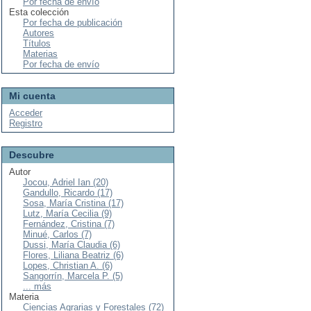
Por fecha de envío
Esta colección
Por fecha de publicación
Autores
Títulos
Materias
Por fecha de envío
Mi cuenta
Acceder
Registro
Descubre
Autor
Jocou, Adriel Ian (20)
Gandullo, Ricardo (17)
Sosa, María Cristina (17)
Lutz, María Cecilia (9)
Fernández, Cristina (7)
Minué, Carlos (7)
Dussi, María Claudia (6)
Flores, Liliana Beatriz (6)
Lopes, Christian A. (6)
Sangorrín, Marcela P. (5)
... más
Materia
Ciencias Agrarias y Forestales (72)