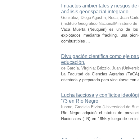
Impactos ambientales y riesgos de 
análisis geoespacial integrado
González, Diego Agustín; Roca, Juan Carlo
(
Institulo Geográfico NacionalMinisterio de
Vaca Muerta (Neuquén) es uno de los 
explotados mediante fracking, una técni
combustibles ...
Divulgación científica como eje par
educación.
de García, Virginia; Brizzio, Juan
(
Universi
La Facultad de Ciencias Agrarias (FaCA)
orientada y preparada para vincularse con al
Lucha facciosa y conflictos ideológ
'73 en Río Negro.
Iuorno, Graciela Elvira
(
Universidad de Bue
Río Negro adquirió el status de provinci
Nacionales (TN) en 1955 y luego de un inte
...