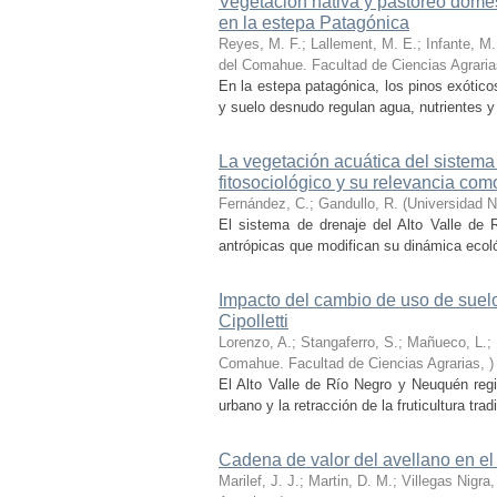
Vegetación nativa y pastoreo domés
en la estepa Patagónica
Reyes, M. F.; Lallement, M. E.; Infante, M. 
del Comahue. Facultad de Ciencias Agraria
En la estepa patagónica, los pinos exótic
y suelo desnudo regulan agua, nutrientes y
La vegetación acuática del sistema
fitosociológico y su relevancia com
Fernández, C.; Gandullo, R.
(
Universidad N
El sistema de drenaje del Alto Valle de R
antrópicas que modifican su dinámica ecoló
Impacto del cambio de uso de suelo 
Cipolletti
Lorenzo, A.; Stangaferro, S.; Mañueco, L.; 
Comahue. Facultad de Ciencias Agrarias
,
)
El Alto Valle de Río Negro y Neuquén reg
urbano y la retracción de la fruticultura tra
Cadena de valor del avellano en el 
Marilef, J. J.; Martin, D. M.; Villegas Nigra