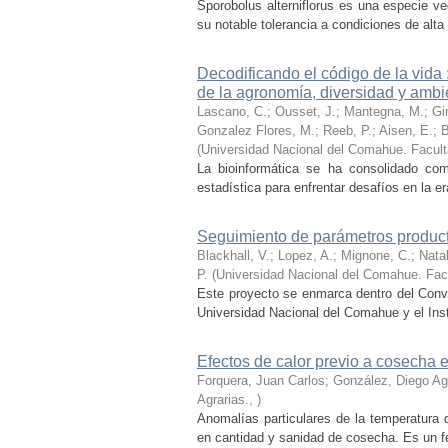
Sporobolus alterniflorus es una especie ve
su notable tolerancia a condiciones de alta 
Decodificando el código de la vida :
de la agronomía, diversidad y ambi
Lascano, C.; Ousset, J.; Mantegna, M.; Gim
Gonzalez Flores, M.; Reeb, P.; Aisen, E.; B
(
Universidad Nacional del Comahue. Facult
La bioinformática se ha consolidado como
estadística para enfrentar desafíos en la e
Seguimiento de parámetros product
Blackhall, V.; Lopez, A.; Mignone, C.; Natali
P.
(
Universidad Nacional del Comahue. Facu
Este proyecto se enmarca dentro del Conve
Universidad Nacional del Comahue y el Inst
Efectos de calor previo a cosecha e
Forquera, Juan Carlos; González, Diego Ag
Agrarias.
,
)
Anomalías particulares de la temperatura d
en cantidad y sanidad de cosecha. Es un fe