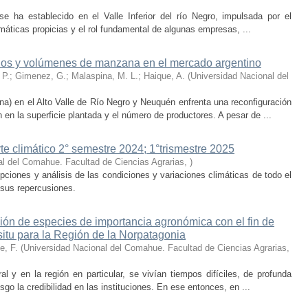
se ha establecido en el Valle Inferior del río Negro, impulsada por el
máticas propicias y el rol fundamental de algunas empresas, ...
ecios y volúmenes de manzana en el mercado argentino
l, P.; Gimenez, G.; Malaspina, M. L.; Haique, A.
(
Universidad Nacional del
) en el Alto Valle de Río Negro y Neuquén enfrenta una reconfiguración
n en la superficie plantada y el número de productores. A pesar de ...
e climático 2° semestre 2024; 1°trismestre 2025
al del Comahue. Facultad de Ciencias Agrarias
,
)
ipciones y análisis de las condiciones y variaciones climáticas de todo el
 sus repercusiones.
ión de especies de importancia agronómica con el fin de
situ para la Región de la Norpatagonia
e, F.
(
Universidad Nacional del Comahue. Facultad de Ciencias Agrarias
,
 y en la región en particular, se vivían tiempos difíciles, de profunda
go la credibilidad en las instituciones. En ese entonces, en ...