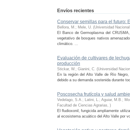
Envíos recientes
Conservar semillas para el futuro
Bellora, M.; Mele, U.
(
Universidad Nacional
El Banco de Germoplasma del CRUSMA, cr
vegetativo de bosques nativos amenazados
climático. ...
Evaluación de cultivares de lechuga
producción
Stickar, W.; Gianini, C.
(
Universidad Nacion
En la región del Alto Valle de Río Negro,
debido a su demanda sostenida durante todo
Poscosecha frutícola y salud ambient
Vedelago, S.A.; Latini, L.; Aguiar, M.B.; Mo
Facultad de Ciencias Agrarias
,
)
El fludioxonil, fungicida ampliamente util
al ecosistema acuático del Alto Valle por vo