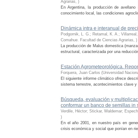
Agrarias
,
)
En Argentina, la producción de avellano 
conocimiento local, las condiciones agrocli
Dinámica intra e interanual de pr
Podgornik, L. G.; Retamal, K. A.; Villarrea
Comahue. Facultad de Ciencias Agrarias
,
)
La producción de Malus domestica (manzana
estructural, caracterizada por una reducció
Estación Agrometeorológica. Report
Forquera, Juan Carlos
(
Universidad Nacion
El siguiente informe climático ofrece descr
sistema terrestre, acontecimientos clave y
Búsqueda, evaluación y multiplicac
conformar un banco de semillas in 
Verdile, Héctor; Stickar, Waldemar; Espech
)
En el año 2001, en nuestro país en general
crisis económica y social que ponían en ries