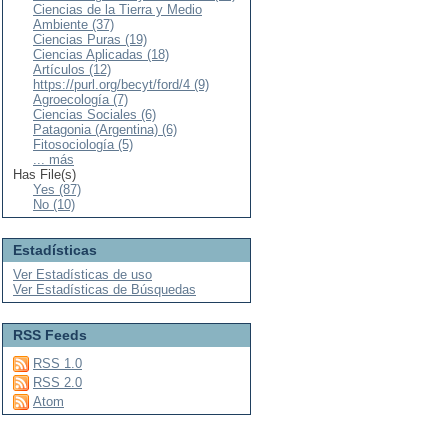
Ciencias de la Tierra y Medio
Ambiente (37)
Ciencias Puras (19)
Ciencias Aplicadas (18)
Artículos (12)
https://purl.org/becyt/ford/4 (9)
Agroecología (7)
Ciencias Sociales (6)
Patagonia (Argentina) (6)
Fitosociología (5)
... más
Has File(s)
Yes (87)
No (10)
Estadísticas
Ver Estadísticas de uso
Ver Estadísticas de Búsquedas
RSS Feeds
RSS 1.0
RSS 2.0
Atom