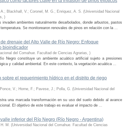
tico como factores clave en la invasión de pinos exóticos
A.; Blackhall, V.; Coronel, M. G.; Enriquez, A. S.
(
Universidad Nacional
s
,
)
os invaden ambientes naturalmente desarbolados, donde arbustos, pastos
 temperatura. Se monitorearon renovales de pinos en relación con la ...
 de drenaje del Alto Valle de Río Negro: Enfoque
o bioindicador
acional del Comahue. Facultad de Ciencias Agrarias
,
)
ío Negro constituye un ambiente acuático artificial sujeto a presiones
gica y calidad ambiental. En este contexto, la vegetación acuática ...
sobre el requerimiento hídrico en el distrito de riego
Ponce, V.; Horne, F.; Pavese, J.; Polla, G.
(
Universidad Nacional del
istra una marcada transformación en su uso del suelo debido al avance
dicional. El objetivo de este trabajo es evaluar el impacto de ...
valle inferior del Río Negro (Río Negro - Argentina)
, H. M.
(
Universidad Nacional del Comahue. Facultad de Ciencias