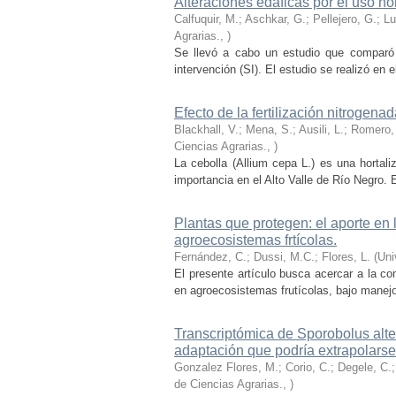
Alteraciones edáficas por el uso hor
Calfuquir, M.; Aschkar, G.; Pellejero, G.; L
Agrarias.
,
)
Se llevó a cabo un estudio que comparó p
intervención (SI). El estudio se realizó en el
Efecto de la fertilización nitrogena
Blackhall, V.; Mena, S.; Ausili, L.; Romero, 
Ciencias Agrarias.
,
)
La cebolla (Allium cepa L.) es una hortali
importancia en el Alto Valle de Río Negro. En
Plantas que protegen: el aporte en l
agroecosistemas frtícolas.
Fernández, C.; Dussi, M.C.; Flores, L.
(
Uni
El presente artículo busca acercar a la co
en agroecosistemas frutícolas, bajo manejo 
Transcriptómica de Sporobolus alter
adaptación que podría extrapolarse
Gonzalez Flores, M.; Corio, C.; Degele, C.
de Ciencias Agrarias.
,
)