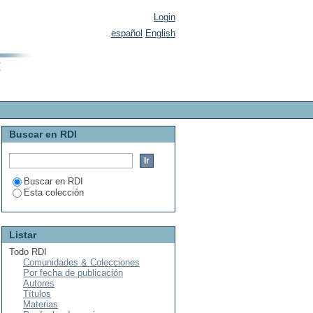
Login
español
English
Buscar en RDI
Buscar en RDI
Esta colección
Listar
Todo RDI
Comunidades & Colecciones
Por fecha de publicación
Autores
Títulos
Materias