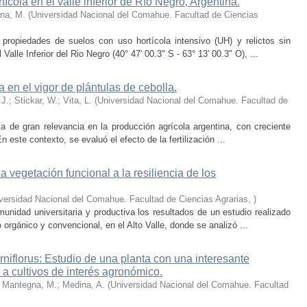
tícola en el valle inferior de Río Negro, Argentina.
una, M.
(
Universidad Nacional del Comahue. Facultad de Ciencias
ropiedades de suelos con uso hortícola intensivo (UH) y relictos sin
 Valle Inferior del Rio Negro (40° 47' 00.3" S - 63° 13' 00.3" O), ...
da en el vigor de plántulas de cebolla.
J.; Stickar, W.; Vita, L.
(
Universidad Nacional del Comahue. Facultad de
za de gran relevancia en la producción agrícola argentina, con creciente
 este contexto, se evaluó el efecto de la fertilización ...
a vegetación funcional a la resiliencia de los
versidad Nacional del Comahue. Facultad de Ciencias Agrarias
,
)
munidad universitaria y productiva los resultados de un estudio realizado
orgánico y convencional, en el Alto Valle, donde se analizó ...
niflorus: Estudio de una planta con una interesante
 a cultivos de interés agronómico.
; Mantegna, M.; Medina, A.
(
Universidad Nacional del Comahue. Facultad